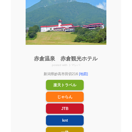
赤倉温泉 赤倉観光ホテル
posted with
トマレバ
新潟県妙高市田切216
[地図]
楽天トラベル
じゃらん
JTB
knt