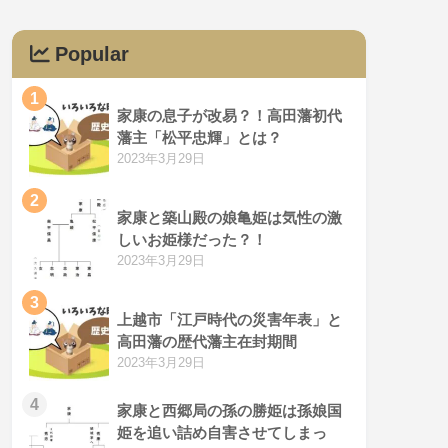
Popular
1
家康の息子が改易？！高田藩初代
藩主「松平忠輝」とは？
2023年3月29日
2
家康と築山殿の娘亀姫は気性の激
しいお姫様だった？！
2023年3月29日
3
上越市「江戸時代の災害年表」と
高田藩の歴代藩主在封期間
2023年3月29日
4
家康と西郷局の孫の勝姫は孫娘国
姫を追い詰め自害させてしまっ