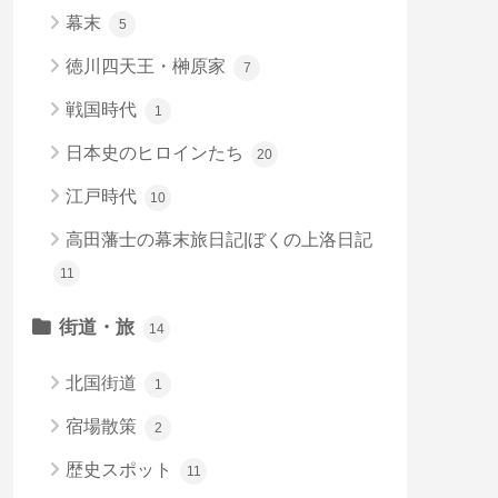
幕末
5
徳川四天王・榊原家
7
戦国時代
1
日本史のヒロインたち
20
江戸時代
10
高田藩士の幕末旅日記|ぼくの上洛日記
11
街道・旅
14
北国街道
1
宿場散策
2
歴史スポット
11